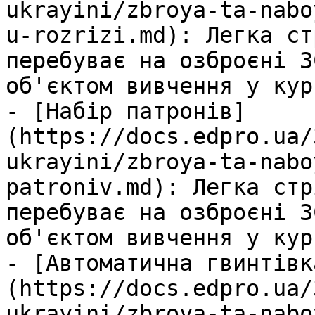
ukrayini/zbroya-ta-nabo
u-rozrizi.md): Легка ст
перебуває на озброєні З
об'єктом вивчення у кур
- [Набір патронів]
(https://docs.edpro.ua/
ukrayini/zbroya-ta-nabo
patroniv.md): Легка стр
перебуває на озброєні З
об'єктом вивчення у кур
- [Автоматична гвинтівк
(https://docs.edpro.ua/
ukrayini/zbroya-ta-nabo