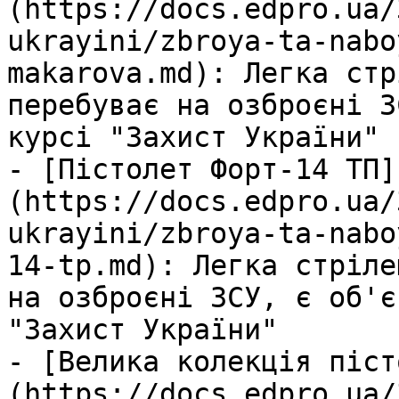
(https://docs.edpro.ua/
ukrayini/zbroya-ta-nabo
makarova.md): Легка стр
перебуває на озброєні З
курсі "Захист України"

- [Пістолет Форт-14 ТП]
(https://docs.edpro.ua/
ukrayini/zbroya-ta-nabo
14-tp.md): Легка стріле
на озброєні ЗСУ, є об'є
"Захист України"

- [Велика колекція піст
(https://docs.edpro.ua/