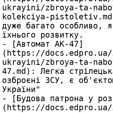
ukrayini/zbroya-ta-nabo
kolekciya-pistoletiv.md
дуже багато особливо, я
їхнього розвитку.

- [Автомат АК-47]
(https://docs.edpro.ua/
ukrayini/zbroya-ta-nabo
47.md): Легка стрілецьк
озброєні ЗСУ, є об'єкто
України"

- [Будова патрона у роз
(https://docs.edpro.ua/