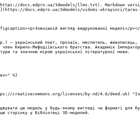
https://docs.edpro.ua/3dmodels/llms.txt). Markdown versi
](https://docs.edpro.ua/3dmodels/vidomi-ukrayinci/taras-
figcaption><p>Зовнішній вигляд видрукованої моделі</p></
р.) — український поет, прозаїк, мислитель, живописець, 
 член Кирило-Мефодіївського братства. Академік Імператор
тури та значною мірою української літературної мови.

ev>" %}

ps://creativecommons.org/licenses/by-nd/4.0/deed.uk) "Із
джувати цю модель у будь-якому вигляді чи форматі для бу
цю сторінку у Бібліотеці 3D-моделей.
