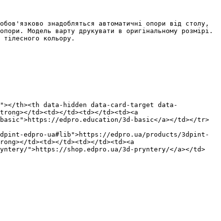
обов'язково знадобляться автоматичні опори від столу, 
опори. Модель варту друкувати в оригінальному розмірі.

 тілесного кольору.

"></th><th data-hidden data-card-target data-
trong></td><td></td><td></td><td><a 
basic">https://edpro.education/3d-basic</a></td></tr>
dpint-edpro-ua#lib">https://edpro.ua/products/3dpint-
rong></td><td></td><td></td><td><a 
ryntery/">https://shop.edpro.ua/3d-pryntery/</a></td>