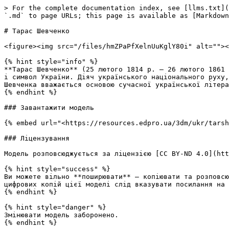
> For the complete documentation index, see [llms.txt](
`.md` to page URLs; this page is available as [Markdown
# Тарас Шевченко

<figure><img src="/files/hmZPaPfXelnUuKglY80i" alt=""><
{% hint style="info" %}

**Тарас Шевченко** (25 лютого 1814 р. — 26 лютого 1861 
і символ України. Діяч українського національного руху,
Шевченка вважається основою сучасної української літера
{% endhint %}

### Завантажити модель

{% embed url="<https://resources.edpro.ua/3dm/ukr/tarsh
### Ліцензування

Модель розповсюджується за ліцензією [CC BY-ND 4.0](htt
{% hint style="success" %}

Ви можете вільно **поширювати** — копіювати та розповсю
цифрових копій цієї моделі слід вказувати посилання на 
{% endhint %}

{% hint style="danger" %}

Змінювати модель заборонено.

{% endhint %}
