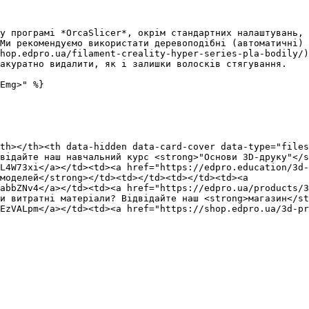
у програмі *OrcaSlicer*, окрім стандартних налаштувань, 
Ми рекомендуємо використати деревоподібні (автоматичні) 
hop.edpro.ua/filament-creality-hyper-series-pla-bodily/)
акуратно видалити, як і залишки волосків стягування.

Emg>" %}

th></th><th data-hidden data-card-cover data-type="files
відайте наш навчальний курс <strong>"Основи 3D-друку"</s
L4W73xi</a></td><td><a href="https://edpro.education/3d-
моделей</strong></td><td></td><td></td><td><a 
abbZNv4</a></td><td><a href="https://edpro.ua/products/3
и витратні матеріали? Відвідайте наш <strong>магазин</st
EzVALpm</a></td><td><a href="https://shop.edpro.ua/3d-p