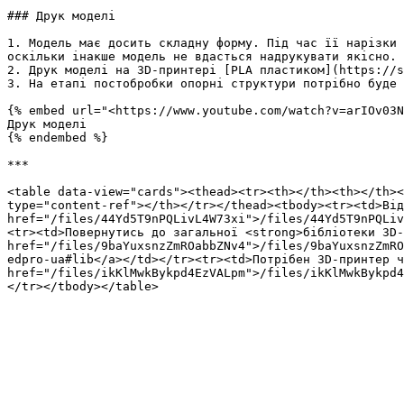
### Друк моделі

1. Модель має досить складну форму. Під час її нарізки 
оскільки інакше модель не вдасться надрукувати якісно. 
2. Друк моделі на 3D-принтері [PLA пластиком](https://s
3. На етапі постобробки опорні структури потрібно буде 
{% embed url="<https://www.youtube.com/watch?v=arIOv03N
Друк моделі

{% endembed %}

***

<table data-view="cards"><thead><tr><th></th><th></th><
type="content-ref"></th></tr></thead><tbody><tr><td>Від
href="/files/44Yd5T9nPQLivL4W73xi">/files/44Yd5T9nPQLiv
<tr><td>Повернутись до загальної <strong>бібліотеки 3D-
href="/files/9baYuxsnzZmROabbZNv4">/files/9baYuxsnzZmRO
edpro-ua#lib</a></td></tr><tr><td>Потрібен 3D-принтер ч
href="/files/ikKlMwkBykpd4EzVALpm">/files/ikKlMwkBykpd4