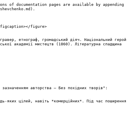
ons of documentation pages are available by appending 
shevchenko.md).

figcaption></figure>

гравер, етнограф, громадський діяч. Національний герой 
ської академії мистецтв (1860). Літературна спадщина 
 зазначенням авторства — Без похідних творів":

дь-яких цілей, навіть *комерційних*. Під час поширення 