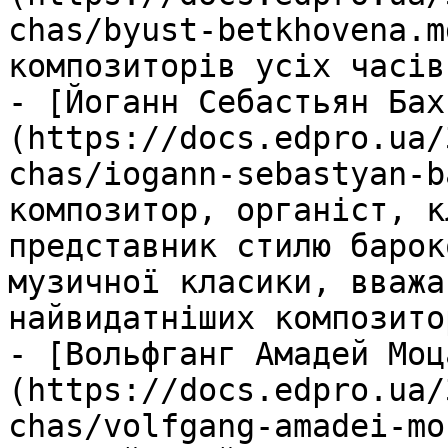
chas/byust-betkhovena.m
композиторів усіх часів

- [Йоганн Себастьян Бах
(https://docs.edpro.ua/
chas/iogann-sebastyan-b
композитор, органіст, к
представник стилю барок
музичної класики, вважа
найвидатніших композито
- [Вольфганг Амадей Моц
(https://docs.edpro.ua/
chas/volfgang-amadei-mo