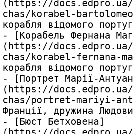
(https://docs.edpro.ua/
chas/korabel-bartolomeo
корабля відомого португ
- [Корабель Фернана Маг
(https://docs.edpro.ua/
chas/korabel-fernana-ma
корабля відомого португ
- [Портрет Марії-Антуан
(https://docs.edpro.ua/
chas/portret-mariyi-ant
Франції, дружина Людови
- [Бюст Бетховена]
(https://docs.edpro.ua/