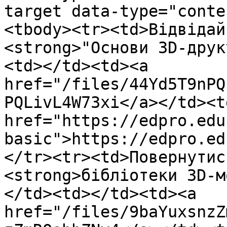
target data-type="conte
<tbody><tr><td>Відвідай
<strong>"Основи 3D-друк
<td></td><td><a 
href="/files/44Yd5T9nPQ
PQLivL4W73xi</a></td><td
href="https://edpro.edu
basic">https://edpro.ed
</tr><tr><td>Повернутис
<strong>бібліотеки 3D-м
</td><td></td><td><a 
href="/files/9baYuxsnzZ