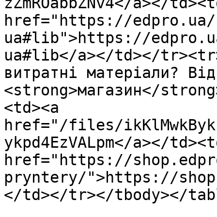
zZmROabbZNv4</a></td><td
href="https://edpro.ua/
ua#lib">https://edpro.u
ua#lib</a></td></tr><tr
витратні матеріали? Від
<strong>магазин</strong
<td><a 
href="/files/ikKlMwkByk
ykpd4EzVALpm</a></td><td
href="https://shop.edpr
pryntery/">https://shop