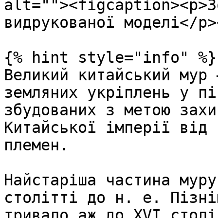
alt=""><figcaption><p>З
видрукованої моделі</p>
{% hint style="info" %}

Великий китайський мур 
земляних укріплень у пі
збудованих з метою захи
Китайської імперії від 
племен.

Найстаріша частина муру
столітті до н. е. Пізні
тривало аж до XVI столі