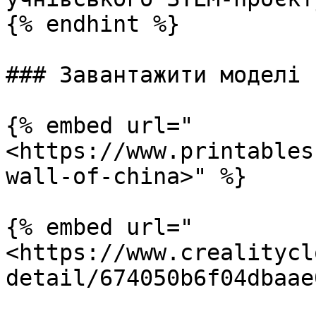
{% endhint %}

### Завантажити моделі

{% embed url="
<https://www.printables
wall-of-china>" %}

{% embed url="
<https://www.crealitycl
detail/674050b6f04dbaae