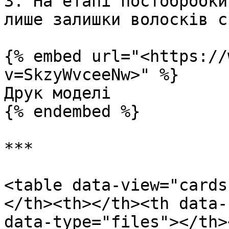
3. На етапі постобробки
лише залишки волосків с
{% embed url="<https://
v=SkzyWvceeNw>" %}

Друк моделі

{% endembed %}

***

<table data-view="cards
</th><th></th><th data-
data-type="files"></th>