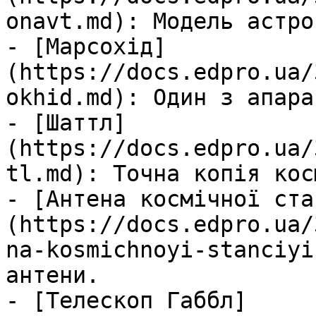
onavt.md): Модель астро
- [Марсохід]
(https://docs.edpro.ua/
okhid.md): Один з апара
- [Шаттл]
(https://docs.edpro.ua/
tl.md): Точна копія кос
- [Антена космічної ста
(https://docs.edpro.ua/
na-kosmichnoyi-stanciyi
антени.

- [Телескоп Габбл]