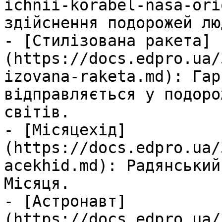
ichnii-korabel-nasa-ori
здійснення подорожей лю
- [Стилізована ракета]
(https://docs.edpro.ua/
izovana-raketa.md): Гар
відправляється у подоро
світів.

- [Місяцехід]
(https://docs.edpro.ua/
acekhid.md): Радянський
Місяця.

- [Астронавт]
(https://docs.edpro.ua/