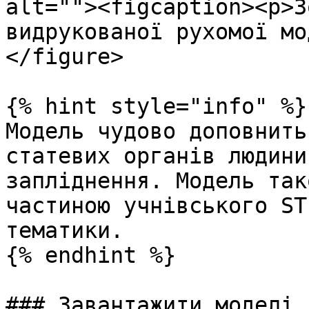
alt=""><figcaption><p>З
видрукованої рухомої мо
</figure>

{% hint style="info" %}

Модель чудово доповнить
статевих органів людини
запліднення. Модель так
частиною учнівського ST
тематики.

{% endhint %}

### Завантажити моделі
