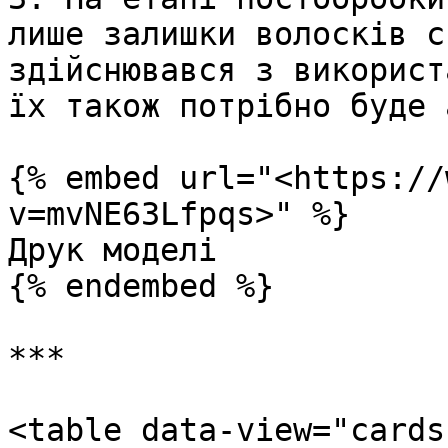
лише залишки волосків с
здійснювався з використ
їх також потрібно буде 
{% embed url="<https://
v=mvNE63Lfpqs>" %}

Друк моделі

{% endembed %}

***

<table data-view="cards