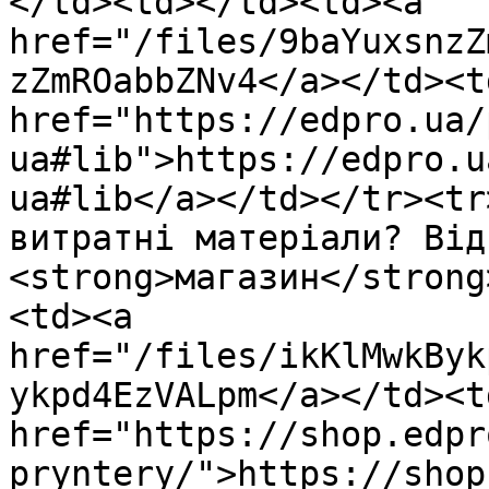
</td><td></td><td><a 
href="/files/9baYuxsnzZ
zZmROabbZNv4</a></td><td
href="https://edpro.ua/
ua#lib">https://edpro.u
ua#lib</a></td></tr><tr
витратні матеріали? Від
<strong>магазин</strong
<td><a 
href="/files/ikKlMwkByk
ykpd4EzVALpm</a></td><td
href="https://shop.edpr
pryntery/">https://shop