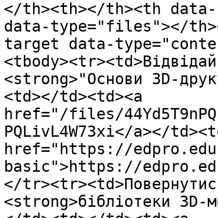
</th><th></th><th data-
data-type="files"></th>
target data-type="conte
<tbody><tr><td>Відвідай
<strong>"Основи 3D-друк
<td></td><td><a 
href="/files/44Yd5T9nPQ
PQLivL4W73xi</a></td><td
href="https://edpro.edu
basic">https://edpro.ed
</tr><tr><td>Повернутис
<strong>бібліотеки 3D-м