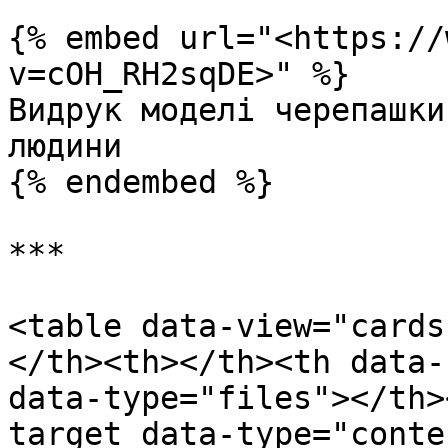
{% embed url="<https://
v=cOH_RH2sqDE>" %}

Видрук моделі черепашки
людини

{% endembed %}

***

<table data-view="cards
</th><th></th><th data-
data-type="files"></th>
target data-type="conte