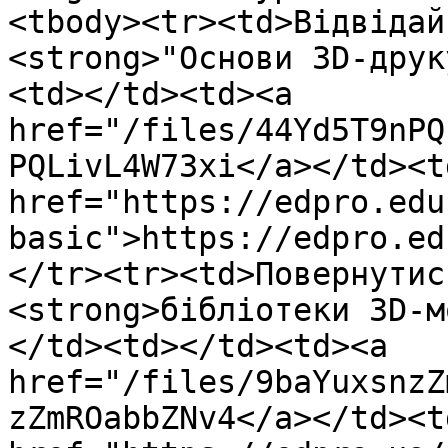
<tbody><tr><td>Відвідай
<strong>"Основи 3D-друк
<td></td><td><a 
href="/files/44Yd5T9nPQ
PQLivL4W73xi</a></td><td
href="https://edpro.edu
basic">https://edpro.ed
</tr><tr><td>Повернутис
<strong>бібліотеки 3D-м
</td><td></td><td><a 
href="/files/9baYuxsnzZ
zZmROabbZNv4</a></td><td