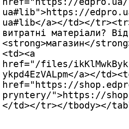
href="https://edpro.ua/
ua#lib">https://edpro.u
ua#lib</a></td></tr><tr
витратні матеріали? Від
<strong>магазин</strong
<td><a 
href="/files/ikKlMwkByk
ykpd4EzVALpm</a></td><td
href="https://shop.edpr
pryntery/">https://shop