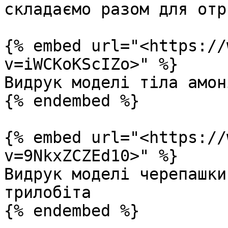
складаємо разом для отр
{% embed url="<https://
v=iWCKoKScIZo>" %}

Видрук моделі тіла амоні
{% endembed %}

{% embed url="<https://
v=9NkxZCZEd10>" %}

Видрук моделі черепашки
трилобіта

{% endembed %}
