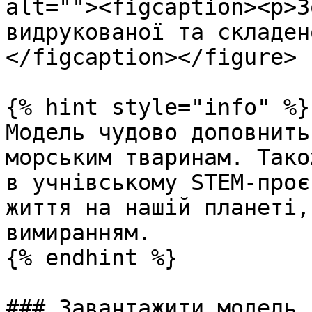
alt=""><figcaption><p>З
видрукованої та складен
</figcaption></figure>

{% hint style="info" %}

Модель чудово доповнить
морським тваринам. Тако
в учнівському STEM-проє
життя на нашій планеті,
вимиранням.

{% endhint %}

### Завантажити модель
