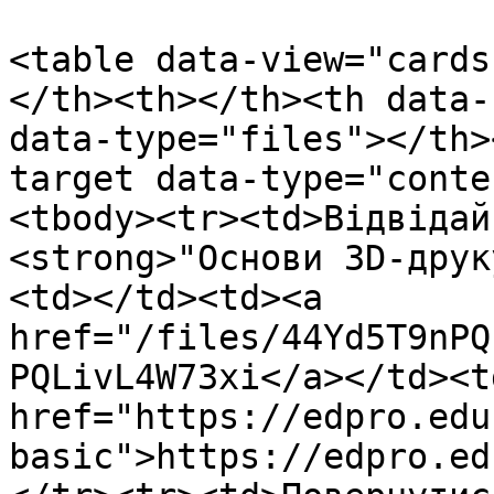
<table data-view="cards
</th><th></th><th data-
data-type="files"></th>
target data-type="conte
<tbody><tr><td>Відвідай
<strong>"Основи 3D-друк
<td></td><td><a 
href="/files/44Yd5T9nPQ
PQLivL4W73xi</a></td><td
href="https://edpro.edu
basic">https://edpro.ed