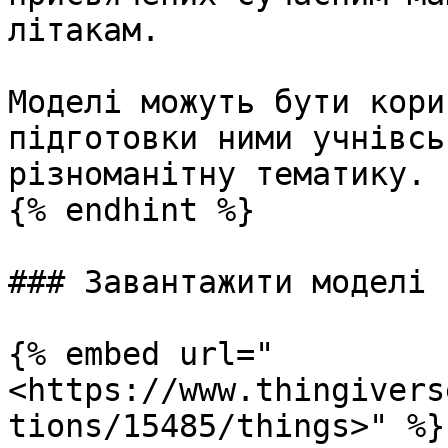
літакам.

Моделі можуть бути кори
підготовки ними учнівсь
різноманітну тематику.

{% endhint %}

### Завантажити моделі

{% embed url="
<https://www.thingivers
tions/15485/things>" %}
