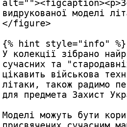
alt=""><figcaption><p>З
видрукованої моделі літ
</figure>

{% hint style="info" %}

У колекції зібрано найр
сучасних та "стародавні
цікавить військова техн
літаки, також радимо пе
для предмета Захист Укр
Моделі можуть бути кори
присвячених сучасним ма