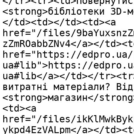
</tr><tr><td>Повернутис
<strong>бібліотеки 3D-м
</td><td></td><td><a 
href="/files/9baYuxsnzZ
zZmROabbZNv4</a></td><td
href="https://edpro.ua/
ua#lib">https://edpro.u
ua#lib</a></td></tr><tr
витратні матеріали? Від
<strong>магазин</strong
<td><a 
href="/files/ikKlMwkByk
ykpd4EzVALpm</a></td><td