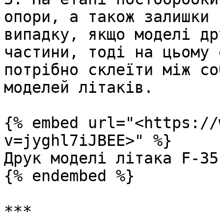
опори, а також залишки 
випадку, якщо моделі др
частини, тоді на цьому 
потрібно склеїти між со
моделей літаків.

{% embed url="<https://
v=jyghl7iJBEE>" %}

Друк моделі літака F-35

{% endembed %}

***
