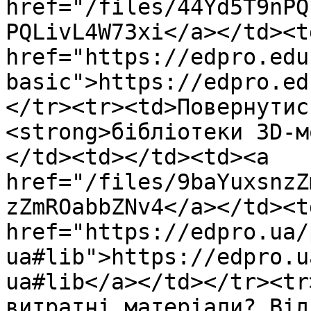
href="/files/44Yd5T9nPQ
PQLivL4W73xi</a></td><td
href="https://edpro.edu
basic">https://edpro.ed
</tr><tr><td>Повернутис
<strong>бібліотеки 3D-м
</td><td></td><td><a 
href="/files/9baYuxsnzZ
zZmROabbZNv4</a></td><td
href="https://edpro.ua/
ua#lib">https://edpro.u
ua#lib</a></td></tr><tr
витратні матеріали? Від