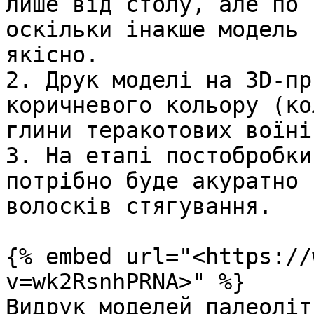
лише від столу, але по 
оскільки інакше модель 
якісно.

2. Друк моделі на 3D-пр
коричневого кольору (ко
глини теракотових воїнів
3. На етапі постобробки
потрібно буде акуратно 
волосків стягування.

{% embed url="<https://
v=wk2RsnhPRNA>" %}

Видрук моделей палеоліт