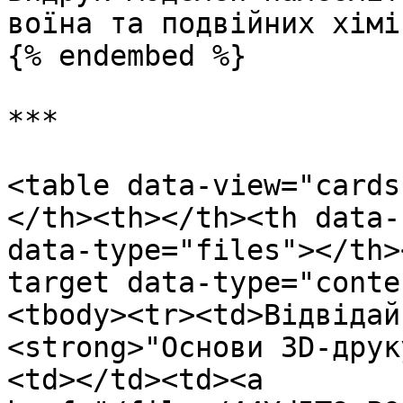
воїна та подвійних хімі
{% endembed %}

***

<table data-view="cards
</th><th></th><th data-
data-type="files"></th>
target data-type="conte
<tbody><tr><td>Відвідай
<strong>"Основи 3D-друк
<td></td><td><a 