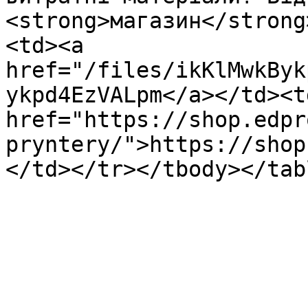
<strong>магазин</strong
<td><a 
href="/files/ikKlMwkByk
ykpd4EzVALpm</a></td><td
href="https://shop.edpr
pryntery/">https://shop