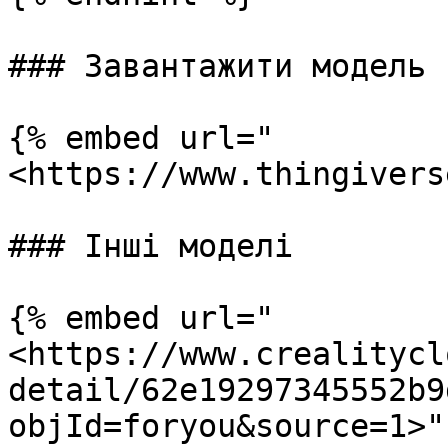
### Завантажити модель

{% embed url="
<https://www.thingivers
### Інші моделі

{% embed url="
<https://www.crealitycl
detail/62e19297345552b9
objId=foryou&source=1>" 