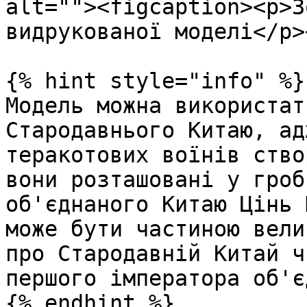
alt=""><figcaption><p>З
видрукованої моделі</p>
{% hint style="info" %}

Модель можна використат
Стародавнього Китаю, ад
теракотових воїнів ство
вони розташовані у гроб
об'єднаного Китаю Цінь 
може бути частиною вели
про Стародавній Китай ч
першого імператора об'є
{% endhint %}
