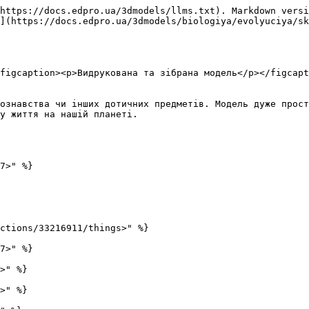
https://docs.edpro.ua/3dmodels/llms.txt). Markdown versi
](https://docs.edpro.ua/3dmodels/biologiya/evolyuciya/sk
figcaption><p>Видрукована та зібрана модель</p></figcapt
ознавства чи інших дотичних предметів. Модель дуже прост
у життя на нашій планеті.

7>" %}

ctions/33216911/things>" %}

7>" %}

>" %}

>" %}
