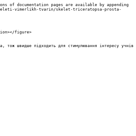
ons of documentation pages are available by appending 
eleti-vimerlikh-tvarin/skelet-triceratopsa-prosta-
ion></figure>

а, тож швидше підходить для стимулювання інтересу учнів 