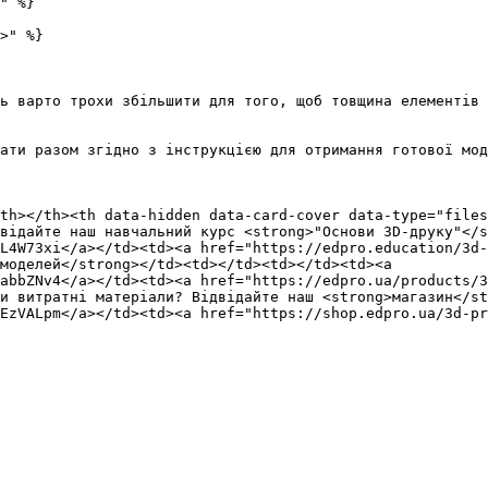
" %}

>" %}

ь варто трохи збільшити для того, щоб товщина елементів 
ати разом згідно з інструкцією для отримання готової мод
th></th><th data-hidden data-card-cover data-type="files
відайте наш навчальний курс <strong>"Основи 3D-друку"</s
L4W73xi</a></td><td><a href="https://edpro.education/3d-
моделей</strong></td><td></td><td></td><td><a 
abbZNv4</a></td><td><a href="https://edpro.ua/products/3
и витратні матеріали? Відвідайте наш <strong>магазин</st
EzVALpm</a></td><td><a href="https://shop.edpro.ua/3d-p