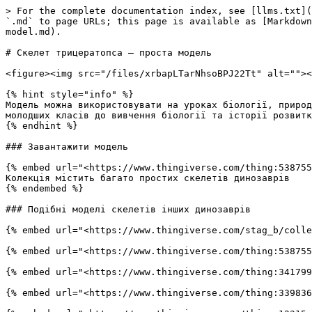
> For the complete documentation index, see [llms.txt](
`.md` to page URLs; this page is available as [Markdown
model.md).

# Скелет трицератопса – проста модель

<figure><img src="/files/xrbapLTarNhsoBPJ22Tt" alt=""><
{% hint style="info" %}

Модель можна використовувати на уроках біології, природ
молодших класів до вивчення біології та історії розвитк
{% endhint %}

### Завантажити модель

{% embed url="<https://www.thingiverse.com/thing:538755
Колекція містить багато простих скелетів динозаврів

{% endembed %}

### Подібні моделі скелетів інших динозаврів

{% embed url="<https://www.thingiverse.com/stag_b/colle
{% embed url="<https://www.thingiverse.com/thing:538755
{% embed url="<https://www.thingiverse.com/thing:341799
{% embed url="<https://www.thingiverse.com/thing:339836