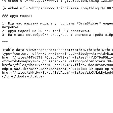
{% embed url="<https://www.thingiverse.com/thing:12315>
{% embed url="<https://www.thingiverse.com/thing:341887
### Друк моделі

1. Під час нарізки моделі у програмі *OrcaSlicer* модел
потребує.

2. Друк моделі на 3D-принтері PLA пластиком.

3. На етапі постобробки видруковані елементи треба зібр
***

<table data-view="cards"><thead><tr><th></th><th></th><
type="content-ref"></th></tr></thead><tbody><tr><td>Від
href="/files/44Yd5T9nPQLivL4W73xi">/files/44Yd5T9nPQLiv
<tr><td>Повернутись до загальної <strong>бібліотеки 3D-
href="/files/9baYuxsnzZmROabbZNv4">/files/9baYuxsnzZmRO
edpro-ua#lib</a></td></tr><tr><td>Потрібен 3D-принтер ч
href="/files/ikKlMwkBykpd4EzVALpm">/files/ikKlMwkBykpd4