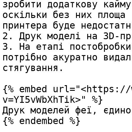
зробити додаткову кайму
оскільки без них площа 
принтера буде недостатнь
2. Друк моделі на 3D-пр
3. На етапі постобробки
потрібно акуратно видал
стягування.

{% embed url="<https://
v=YI5vWbXhTik>" %}

Друк моделей феї, єдино
{% endembed %}
