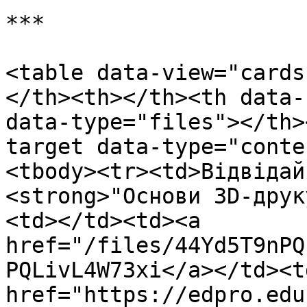
***

<table data-view="cards
</th><th></th><th data-
data-type="files"></th>
target data-type="conte
<tbody><tr><td>Відвідай
<strong>"Основи 3D-друк
<td></td><td><a 
href="/files/44Yd5T9nPQ
PQLivL4W73xi</a></td><td
href="https://edpro.edu