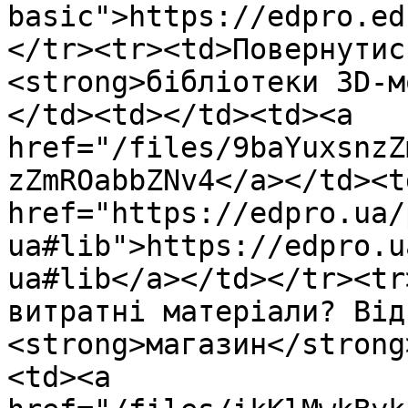
basic">https://edpro.ed
</tr><tr><td>Повернутис
<strong>бібліотеки 3D-м
</td><td></td><td><a 
href="/files/9baYuxsnzZ
zZmROabbZNv4</a></td><td
href="https://edpro.ua/
ua#lib">https://edpro.u
ua#lib</a></td></tr><tr
витратні матеріали? Від
<strong>магазин</strong
<td><a 