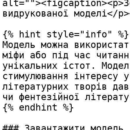
alt=""><figcaption><p>З
видрукованої моделі</p>
{% hint style="info" %}

Модель можна використат
міфи або під час читанн
унікальних істот. Модел
стимулювання інтересу у
літературних творів дав
чи фентезійної літератур
{% endhint %}

### Завантажити модель
