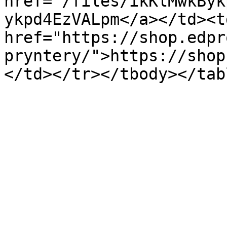
href="/files/ikKlMwkByk
ykpd4EzVALpm</a></td><td
href="https://shop.edpr
pryntery/">https://shop