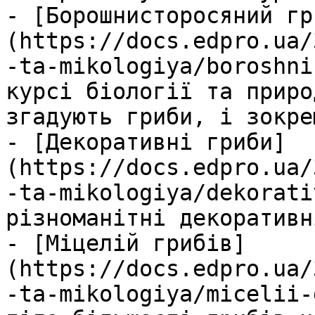
- [Борошнисторосяний гр
(https://docs.edpro.ua/
-ta-mikologiya/boroshni
курсі біології та приро
згадують гриби, і зокре
- [Декоративні гриби]
(https://docs.edpro.ua/
-ta-mikologiya/dekorati
різноманітні декоративн
- [Міцелій грибів]
(https://docs.edpro.ua/
-ta-mikologiya/micelii-