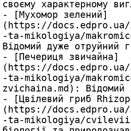
своєму характерному виг
- [Мухомор зелений]
(https://docs.edpro.ua/
-ta-mikologiya/makromic
Відомий дуже отруйний гр
- [Печериця звичайна]
(https://docs.edpro.ua/
-ta-mikologiya/makromic
zvichaina.md): Відомий 
- [Цвілевий гриб Rhizop
(https://docs.edpro.ua/
-ta-mikologiya/cvilevii
біології та природознав