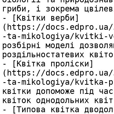
гриби, і зокрема цвілев
- [Квітки верби]
(https://docs.edpro.ua/
-ta-mikologiya/kvitki-v
розбірні моделі дозволя
роздільностатевих квіток
- [Квітка проліски]
(https://docs.edpro.ua/
-ta-mikologiya/kvitka-p
квітки допоможе під час
квіток однодольних квіт
- [Типова квітка дводол