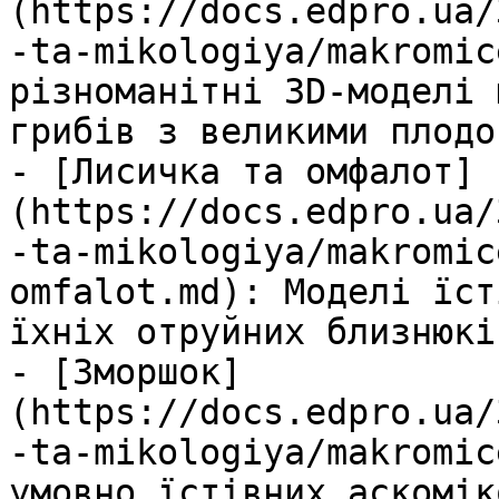
(https://docs.edpro.ua/
-ta-mikologiya/makromic
різноманітні 3D-моделі 
грибів з великими плодо
- [Лисичка та омфалот]
(https://docs.edpro.ua/
-ta-mikologiya/makromic
omfalot.md): Моделі їст
їхніх отруйних близнюкі
- [Зморшок]
(https://docs.edpro.ua/
-ta-mikologiya/makromic
умовно їстівних аскомік