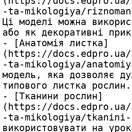
(https://docs.edpro.ua/
-ta-mikologiya/riznoman
Ці моделі можна викорис
або як декоративні прик
- [Анатомія листка]
(https://docs.edpro.ua/
-ta-mikologiya/anatomiy
модель, яка дозволяє ду
типового листка рослин.

- [Тканини рослин]
(https://docs.edpro.ua/
-ta-mikologiya/tkanini-
використовувати на урок