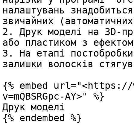
налаштувань знадобиться
звичайних (автоматичних
2. Друк моделі на 3D-пр
або пластиком з ефектом
3. На етапі постобробки
залишки волосків стягув
{% embed url="<https://
v=mQBSRGpc-AY>" %}

Друк моделі

{% endembed %}
