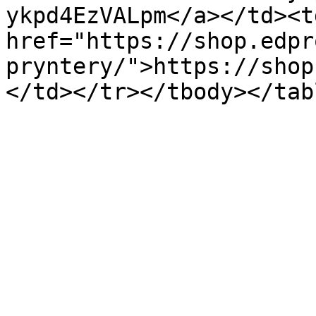
ykpd4EzVALpm</a></td><td
href="https://shop.edpr
pryntery/">https://shop