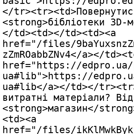
basic">https://edpro.ed
</tr><tr><td>Повернутис
<strong>бібліотеки 3D-м
</td><td></td><td><a 
href="/files/9baYuxsnzZ
zZmROabbZNv4</a></td><td
href="https://edpro.ua/
ua#lib">https://edpro.u
ua#lib</a></td></tr><tr
витратні матеріали? Від
<strong>магазин</strong
<td><a 
href="/files/ikKlMwkByk