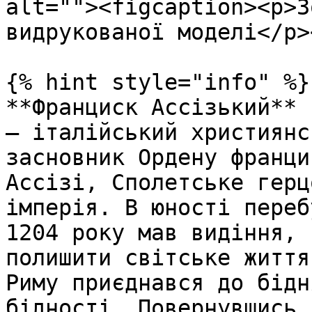
alt=""><figcaption><p>З
видрукованої моделі</p>
{% hint style="info" %}

**Франциск Ассізький** 
— італійський християнс
засновник Ордену франци
Ассізі, Сполетське герц
імперія. В юності переб
1204 року мав видіння, 
полишити світське життя
Риму приєднався до бідн
бідності. Повернувшись 