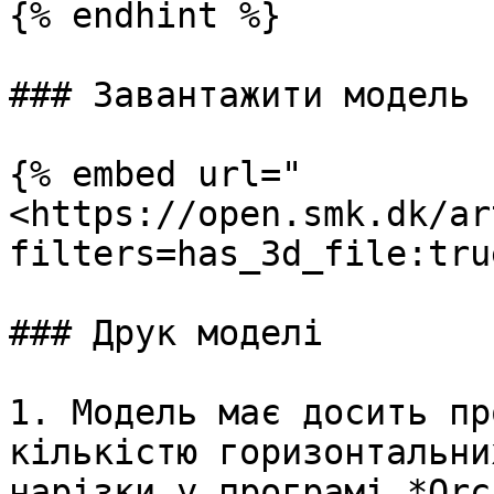
{% endhint %}

### Завантажити модель

{% embed url="
<https://open.smk.dk/ar
filters=has_3d_file:tru
### Друк моделі

1. Модель має досить пр
кількістю горизонтальни
нарізки у програмі *Orc