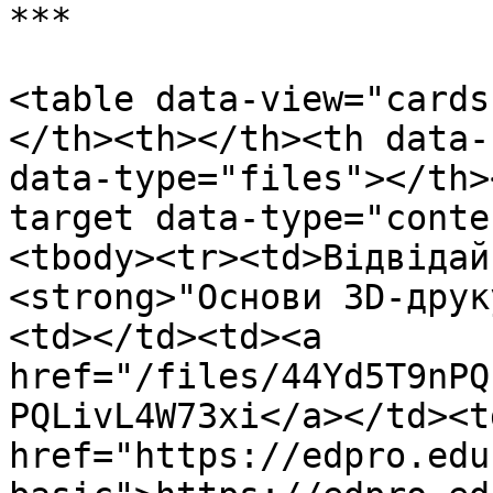
***

<table data-view="cards
</th><th></th><th data-
data-type="files"></th>
target data-type="conte
<tbody><tr><td>Відвідай
<strong>"Основи 3D-друк
<td></td><td><a 
href="/files/44Yd5T9nPQ
PQLivL4W73xi</a></td><td
href="https://edpro.edu