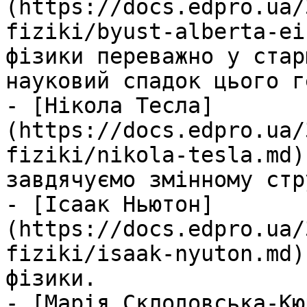
(https://docs.edpro.ua/
fiziki/byust-alberta-ei
фізики переважно у стар
науковий спадок цього г
- [Нікола Тесла]
(https://docs.edpro.ua/
fiziki/nikola-tesla.md)
завдячуємо змінному стру
- [Ісаак Ньютон]
(https://docs.edpro.ua/
fiziki/isaak-nyuton.md)
фізики.

- [Марія Склодовська-Кю