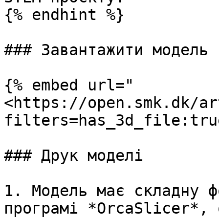
{% endhint %}

### Завантажити модель

{% embed url="
<https://open.smk.dk/ar
filters=has_3d_file:tru
### Друк моделі

1. Модель має складну ф
програмі *OrcaSlicer*, 