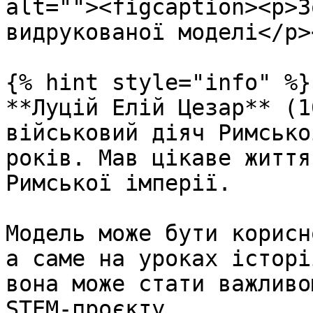
alt=""><figcaption><p>З
видрукованої моделі</p>
{% hint style="info" %}

**Луцій Елій Цезар** (1
військовий діяч Римсько
років. Мав цікаве життя
Римської імперії.

Модель може бути корисн
а саме на уроках історі
вона може стати важливо
STEM-проєкту.
