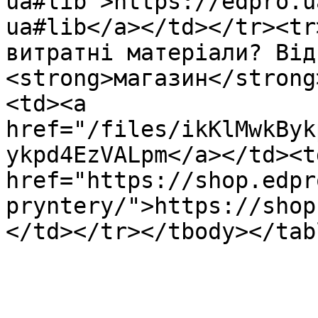
ua#lib">https://edpro.u
ua#lib</a></td></tr><tr
витратні матеріали? Від
<strong>магазин</strong
<td><a 
href="/files/ikKlMwkByk
ykpd4EzVALpm</a></td><td
href="https://shop.edpr
pryntery/">https://shop