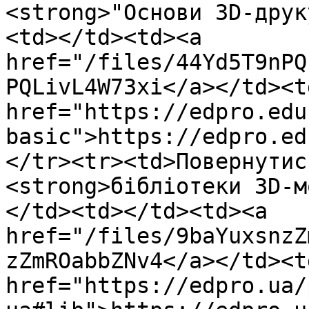
<strong>"Основи 3D-друк
<td></td><td><a 
href="/files/44Yd5T9nPQ
PQLivL4W73xi</a></td><td
href="https://edpro.edu
basic">https://edpro.ed
</tr><tr><td>Повернутис
<strong>бібліотеки 3D-м
</td><td></td><td><a 
href="/files/9baYuxsnzZ
zZmROabbZNv4</a></td><td
href="https://edpro.ua/