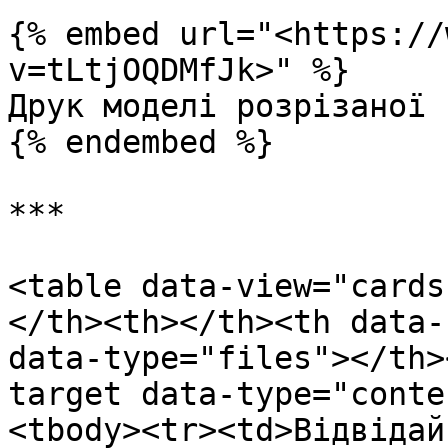
{% embed url="<https://
v=tLtjOQDMfJk>" %}

Друк моделі розрізаної 
{% endembed %}

***

<table data-view="cards
</th><th></th><th data-
data-type="files"></th>
target data-type="conte
<tbody><tr><td>Відвідай