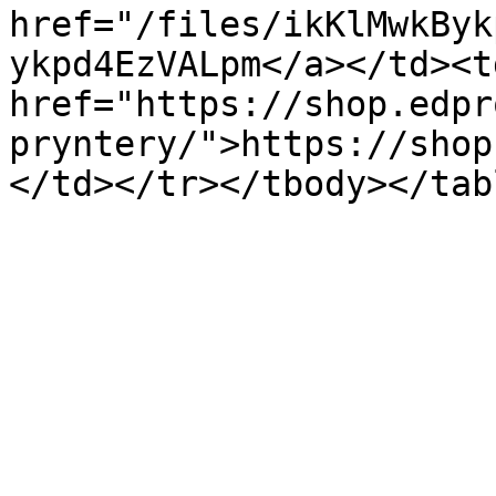
href="/files/ikKlMwkByk
ykpd4EzVALpm</a></td><td
href="https://shop.edpr
pryntery/">https://shop