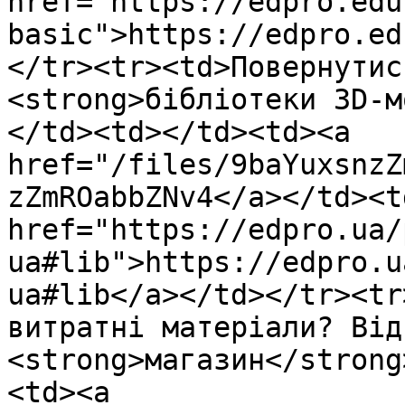
href="https://edpro.edu
basic">https://edpro.ed
</tr><tr><td>Повернутис
<strong>бібліотеки 3D-м
</td><td></td><td><a 
href="/files/9baYuxsnzZ
zZmROabbZNv4</a></td><td
href="https://edpro.ua/
ua#lib">https://edpro.u
ua#lib</a></td></tr><tr
витратні матеріали? Від
<strong>магазин</strong
<td><a 