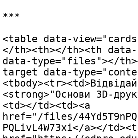
***

<table data-view="cards
</th><th></th><th data-
data-type="files"></th>
target data-type="conte
<tbody><tr><td>Відвідай
<strong>"Основи 3D-друк
<td></td><td><a 
href="/files/44Yd5T9nPQ
PQLivL4W73xi</a></td><td