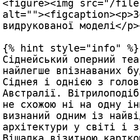
<figure><img src="/file
alt=""><figcaption><p>З
видрукованої моделі</p>
{% hint style="info" %}

Сіднейський оперний теа
найлегше впізнаваних бу
Сіднея і однією з голов
Австралії. Вітрилоподіб
не схожою ні на одну ін
визнаний одним із найві
архітектури у світі і з
Вішалка візитною картко