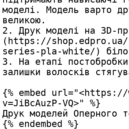
моделі. Модель варто др
великою.

2. Друк моделі на 3D-пр
(https://shop.edpro.ua/
series-pla-white/) біло
3. На етапі постобробки
залишки волосків стягув
{% embed url="<https://
v=JiBcAuzP-VQ>" %}

Друк моделей Оперного т
{% endembed %}
