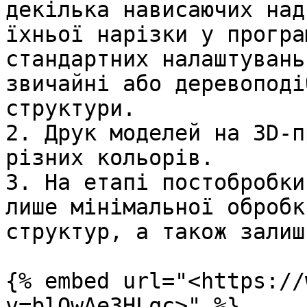
декілька нависаючих над
їхньої нарізки у програ
стандартних налаштувань
звичайні або деревоподі
структури.

2. Друк моделей на 3D-п
різних кольорів.

3. На етапі постобробки
лише мінімальної обробк
структур, а також залиш
{% embed url="<https://
v=blQwAe3HLqc>" %}
