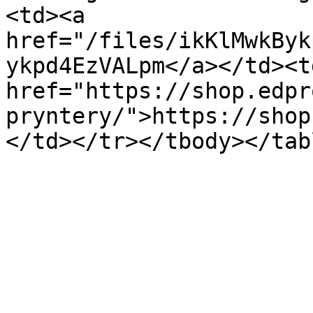
<td><a 
href="/files/ikKlMwkByk
ykpd4EzVALpm</a></td><td
href="https://shop.edpr
pryntery/">https://shop