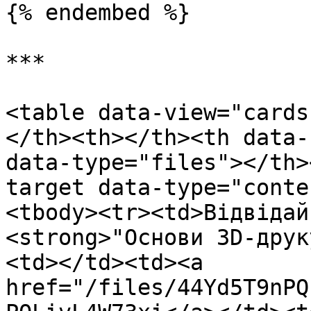
{% endembed %}

***

<table data-view="cards
</th><th></th><th data-
data-type="files"></th>
target data-type="conte
<tbody><tr><td>Відвідай
<strong>"Основи 3D-друк
<td></td><td><a 
href="/files/44Yd5T9nPQ