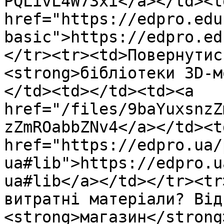
PQLivL4W73xi</a></td><td
href="https://edpro.edu
basic">https://edpro.ed
</tr><tr><td>Повернутис
<strong>бібліотеки 3D-м
</td><td></td><td><a 
href="/files/9baYuxsnzZ
zZmROabbZNv4</a></td><td
href="https://edpro.ua/
ua#lib">https://edpro.u
ua#lib</a></td></tr><tr
витратні матеріали? Від
<strong>магазин</strong