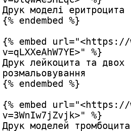
Друк моделі еритроцита

{% endembed %}

{% embed url="<https://
v=qLXXeAhW7YE>" %}

Друк лейкоцита та двох 
розмальовування

{% endembed %}

{% embed url="<https://
v=3WnIw7jZvjk>" %}

Друк моделей тромбоцита