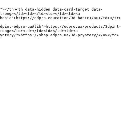
"></th><th data-hidden data-card-target data-
trong></td><td></td><td></td><td><a 
basic">https://edpro.education/3d-basic</a></td></tr>
dpint-edpro-ua#lib">https://edpro.ua/products/3dpint-
rong></td><td></td><td></td><td><a 
ryntery/">https://shop.edpro.ua/3d-pryntery/</a></td>