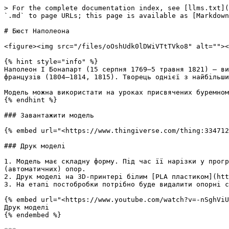
> For the complete documentation index, see [llms.txt](
`.md` to page URLs; this page is available as [Markdown
# Бюст Наполеона

<figure><img src="/files/oOshUdk0lDWiVTtTVko8" alt=""><
{% hint style="info" %}

Наполеон I Бонапарт (15 серпня 1769—5 травня 1821) — ви
французів (1804—1814, 1815). Творець однієї з найбільши
Модель можна використати на уроках присвячених буремном
{% endhint %}

### Завантажити модель

{% embed url="<https://www.thingiverse.com/thing:334712
### Друк моделі

1. Модель має складну форму. Під час її нарізки у прогр
(автоматичних) опор.

2. Друк моделі на 3D-принтері білим [PLA пластиком](htt
3. На етапі постобробки потрібно буде видалити опорні с
{% embed url="<https://www.youtube.com/watch?v=-nSghViU
Друк моделі

{% endembed %}
