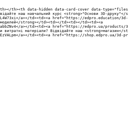
th></th><th data-hidden data-card-cover data-type="files
відайте наш навчальний курс <strong>"Основи 3D-друку"</s
L4W73xi</a></td><td><a href="https://edpro.education/3d-
моделей</strong></td><td></td><td></td><td><a 
abbZNv4</a></td><td><a href="https://edpro.ua/products/3
и витратні матеріали? Відвідайте наш <strong>магазин</st
EzVALpm</a></td><td><a href="https://shop.edpro.ua/3d-p