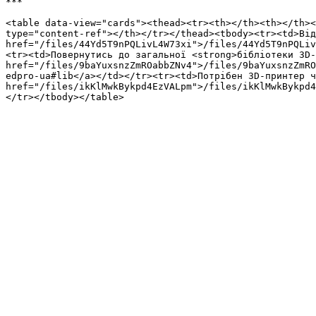
***

<table data-view="cards"><thead><tr><th></th><th></th><
type="content-ref"></th></tr></thead><tbody><tr><td>Від
href="/files/44Yd5T9nPQLivL4W73xi">/files/44Yd5T9nPQLiv
<tr><td>Повернутись до загальної <strong>бібліотеки 3D-
href="/files/9baYuxsnzZmROabbZNv4">/files/9baYuxsnzZmRO
edpro-ua#lib</a></td></tr><tr><td>Потрібен 3D-принтер ч
href="/files/ikKlMwkBykpd4EzVALpm">/files/ikKlMwkBykpd4