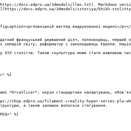
https://docs.edpro.ua/3dmodels/llms.txt). Markdown versi
](https://docs.edpro.ua/3dmodels/istoriya/khikh-stolitty
figcaption><p>Зовнішній вигляд видрукованої моделі</p></
датний французький державний діяч, полководець, перший к
х імперій світу, реформатор і законодавець Європи. Націо
у ХІХ століттю. Також скульптура може стати важливою час
>" %}

амі *OrcaSlicer*, окрім стандартних налаштувань, обов'яз
ps://shop.edpro.ua/filament-creality-hyper-series-pla-wh
труктури, а також залишки волосків стягування.

PEQ>" %}
