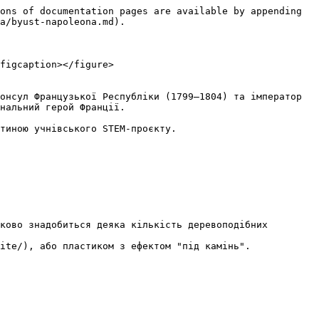
ons of documentation pages are available by appending 
a/byust-napoleona.md).

figcaption></figure>

онсул Французької Республіки (1799—1804) та імператор 
нальний герой Франції.

тиною учнівського STEM-проєкту.

ково знадобиться деяка кількість деревоподібних 
ite/), або пластиком з ефектом "під камінь".
