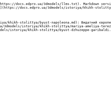
https://docs.edpro.ua/3dmodels/llms.txt). Markdown versi
](https://docs.edpro.ua/3dmodels/istoriya/khikh-stolitty
iya/khikh-stolittya/byust-napoleona.md): Видатний європе
a/3dmodels/istoriya/khikh-stolittya/mariya-ameliya-terez