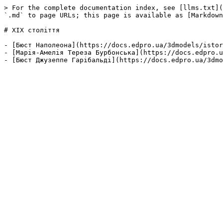
> For the complete documentation index, see [llms.txt](
`.md` to page URLs; this page is available as [Markdown
# ХІХ століття

- [Бюст Наполеона](https://docs.edpro.ua/3dmodels/istor
- [Марія-Амелія Тереза Бурбонська](https://docs.edpro.u