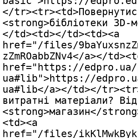
basic">https://edpro.ed
</tr><tr><td>Повернутис
<strong>бібліотеки 3D-м
</td><td></td><td><a 
href="/files/9baYuxsnzZ
zZmROabbZNv4</a></td><td
href="https://edpro.ua/
ua#lib">https://edpro.u
ua#lib</a></td></tr><tr
витратні матеріали? Від
<strong>магазин</strong
<td><a 
href="/files/ikKlMwkByk