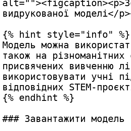
alt=""><figcaption><p>З
видрукованої моделі</p>
{% hint style="info" %}

Модель можна використат
також на різноманітних 
присвячених вивченню лі
використовувати учні пі
відповідних STEM-проєкті
{% endhint %}

### Завантажити модель
