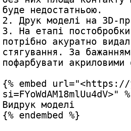
буде недостатньою.

2. Друк моделі на 3D-пр
3. На етапі постобробки
потрібно акуратно видал
стягування. За бажанням
пофарбувати акриловими 
{% embed url="<https://
si=FYoWdAM18mlUu4dV>" %}
Видрук моделі

{% endembed %}
