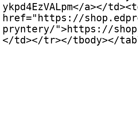
ykpd4EzVALpm</a></td><td
href="https://shop.edpr
pryntery/">https://shop