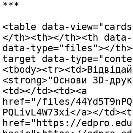
***

<table data-view="cards
</th><th></th><th data-
data-type="files"></th>
target data-type="conte
<tbody><tr><td>Відвідай
<strong>"Основи 3D-друк
<td></td><td><a 
href="/files/44Yd5T9nPQ
PQLivL4W73xi</a></td><td
href="https://edpro.edu