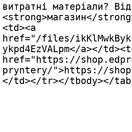
витратні матеріали? Від
<strong>магазин</strong
<td><a 
href="/files/ikKlMwkByk
ykpd4EzVALpm</a></td><td
href="https://shop.edpr
pryntery/">https://shop