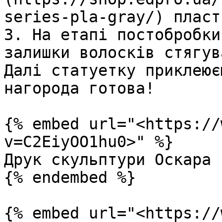
series-pla-gray/) пласт
3. На етапі постобробки
залишки волосків стягув
Далі статуетку приклеює
нагорода готова!

{% embed url="<https://
v=C2EiyOO1hu0>" %}

Друк скульптури Оскара

{% endembed %}

{% embed url="<https://