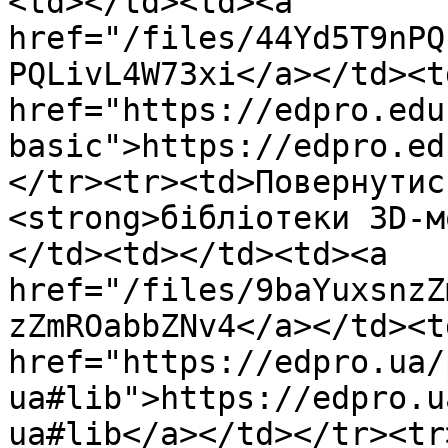
<td></td><td><a 
href="/files/44Yd5T9nPQ
PQLivL4W73xi</a></td><td
href="https://edpro.edu
basic">https://edpro.ed
</tr><tr><td>Повернутис
<strong>бібліотеки 3D-м
</td><td></td><td><a 
href="/files/9baYuxsnzZ
zZmROabbZNv4</a></td><td
href="https://edpro.ua/
ua#lib">https://edpro.u
ua#lib</a></td></tr><tr