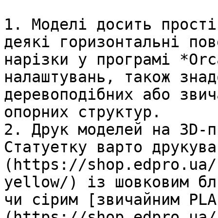
1. Моделі досить прості
деякі горизонтальні пов
нарізки у програмі *Orc
налаштувань, також знад
деревоподібних або звич
опорних структур.

2. Друк моделей на 3D-п
Статуетку варто друкува
(https://shop.edpro.ua/
yellow/) із шовковим бл
чи сірим [звичайним PLA
(https://shop.edpro.ua/