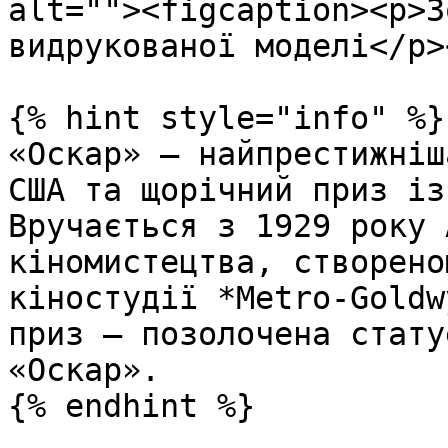
alt=""><figcaption><p>З
видрукованої моделі</p>
{% hint style="info" %}

«Оскар» — найпрестижніш
США та щорічний приз із
Вручається з 1929 року 
кіномистецтва, створено
кіностудії *Metro-Goldw
приз — позолочена стату
«Оскар».

{% endhint %}
