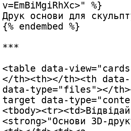
v=EmBiMgiRhXc>" %}

Друк основи для скульпт
{% endembed %}

***

<table data-view="cards
</th><th></th><th data-
data-type="files"></th>
target data-type="conte
<tbody><tr><td>Відвідай
<strong>"Основи 3D-друк