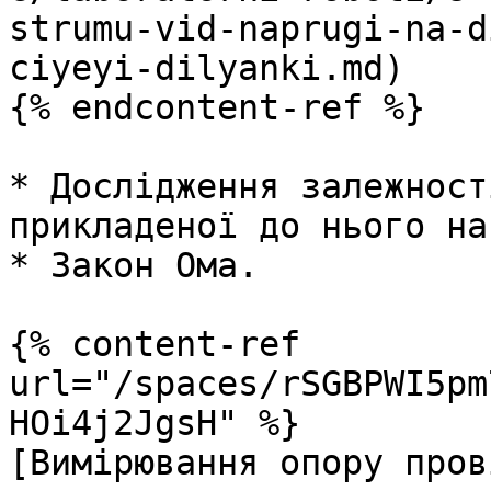
strumu-vid-naprugi-na-d
ciyeyi-dilyanki.md)

{% endcontent-ref %}

* Дослідження залежност
прикладеної до нього на
* Закон Ома.

{% content-ref 
url="/spaces/rSGBPWI5pm
HOi4j2JgsH" %}

[Вимірювання опору пров