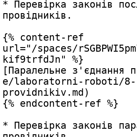
* Перевірка законів пос
провідників.

{% content-ref 
url="/spaces/rSGBPWI5pm
kif9trfdJn" %}

[Паралельне з'єднання п
e/laboratorni-roboti/8-
providnikiv.md)

{% endcontent-ref %}

* Перевірка законів пар
провідників.
