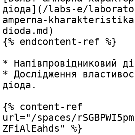
діода](/labs-e/laborato
amperna-kharakteristika
dioda.md)

{% endcontent-ref %}

* Напівпровідниковий діо
* Дослідження властивос
діода.

{% content-ref 
url="/spaces/rSGBPWI5pm
ZFiAlEahds" %}
