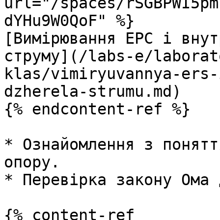
url="/spaces/rSGBPWI5pm
dYHu9W0QoF" %}

[Вимірювання ЕРС і внут
струму](/labs-e/laborat
klas/vimiryuvannya-ers-
dzherela-strumu.md)

{% endcontent-ref %}

* Ознайомлення з понятт
опору.

* Перевірка закону Ома 
{% content-ref 