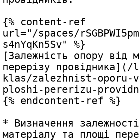
{% content-ref 
url="/spaces/rSGBPWI5pm
s4nYqKn5Sv" %}

[Залежність опору від м
перерізу провідника](/l
klas/zalezhnist-oporu-v
ploshi-pererizu-providn
{% endcontent-ref %}

* Визначення залежності
матеріалу та площі пере