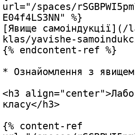
url="/spaces/rSGBPWI5pm
E04f4LS3NN" %}

[Явище самоіндукції](/l
klas/yavishe-samoindukc
{% endcontent-ref %}

* Ознайомлення з явищем
<h3 align="center">Лабо
класу</h3>

{% content-ref 