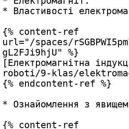
* Електромагніт.

* Властивості електрома
{% content-ref 
url="/spaces/rSGBPWI5pm
gL2FJi9hjU" %}

[Електромагнітна індукц
roboti/9-klas/elektroma
{% endcontent-ref %}

* Ознайомлення з явищем
{% content-ref 