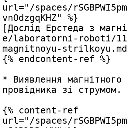
url="/spaces/rSGBPWI5pm
vnOdzgqKHZ" %}

[Дослід Ерстеда з магні
e/laboratorni-roboti/11
magnitnoyu-strilkoyu.md)
{% endcontent-ref %}

* Виявлення магнітного 
провідника зі струмом.

{% content-ref 
url="/spaces/rSGBPWI5pm