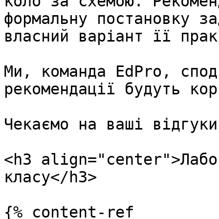
коло за схемою. Рекомен
формальну постановку за
власний варіант її прак
Ми, команда EdPro, спод
рекомендації будуть кор
Чекаємо на ваші відгуки
<h3 align="center">Лабо
класу</h3>

{% content-ref 