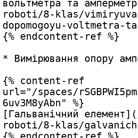
вольтметра та амперметр
roboti/8-klas/vimiryuva
dopomogoyu-voltmetra-ta
{% endcontent-ref %}

* Вимірювання опору амп
{% content-ref 
url="/spaces/rSGBPWI5pm
6uv3M8yAbn" %}

[Гальванічний елемент](
roboti/8-klas/galvanich
{% endcontent-ref %}
