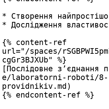
* Створення найпростішо
* Дослідження властивос
{% content-ref 
url="/spaces/rSGBPWI5pm
cgGr3BJXUb" %}

[Послідовне з’єднання п
e/laboratorni-roboti/8-
providnikiv.md)

{% endcontent-ref %}
