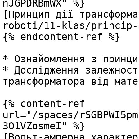
nJGPDRBmWX" %}

[Принцип дії трансформа
roboti/11-klas/princip-
{% endcontent-ref %}

* Ознайомлення з принци
* Дослідження залежност
трансформатора від мате
{% content-ref 
url="/spaces/rSGBPWI5pm
3O1VZosmeI" %}

[Вольт-амперна характер