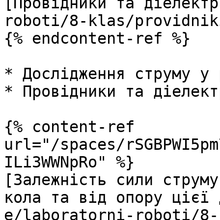
[Провідники та діелектр
roboti/8-klas/providnik
{% endcontent-ref %}

* Дослідження струму у 
* Провідники та діелект
{% content-ref 
url="/spaces/rSGBPWI5pm
ILi3WWNpRo" %}

[Залежність сили струму
кола та від опору цієї 
e/laboratorni-roboti/8-