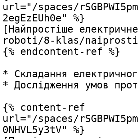
url="/spaces/rSGBPWI5pm
2egEzEUh0e" %}

[Найпростіше електричне
roboti/8-klas/naiprosti
{% endcontent-ref %}

* Складання електричног
* Дослідження умов прот
{% content-ref 
url="/spaces/rSGBPWI5pm
0NHVL5y3tV" %}
