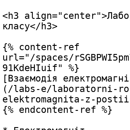
<h3 align="center">Лабо
класу</h3>

{% content-ref 
url="/spaces/rSGBPWI5pm
91KdeHIuif" %}

[Взаємодія електромагні
(/labs-e/laboratorni-ro
elektromagnita-z-postii
{% endcontent-ref %}
