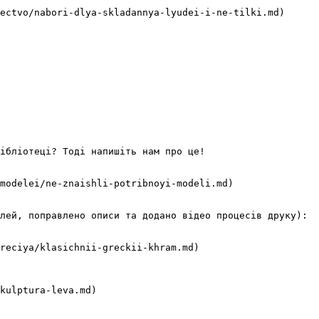
ectvo/nabori-dlya-skladannya-lyudei-i-ne-tilki.md)

ібліотеці? Тоді напишіть нам про це!

modelei/ne-znaishli-potribnoyi-modeli.md)

лей, поправлено описи та додано відео процесів друку):

reciya/klasichnii-greckii-khram.md)

kulptura-leva.md)
