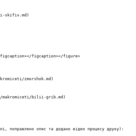
i-skifiv.md)

figcaption></figcaption></figure>

kromiceti/zmorshok.md)

/makromiceti/bilii-grib.md)

лі, поправлено опис та додано відео процесу друку):
