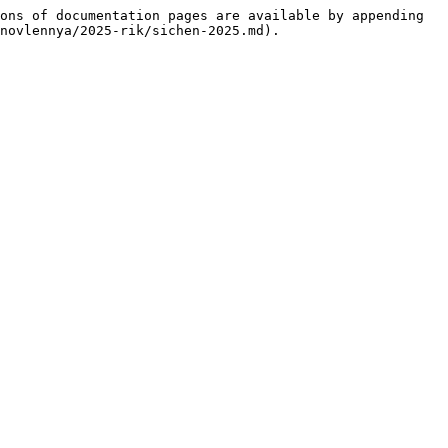
ons of documentation pages are available by appending 
novlennya/2025-rik/sichen-2025.md).
