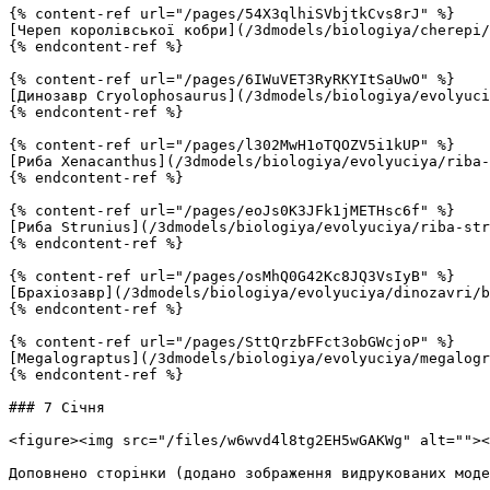
{% content-ref url="/pages/54X3qlhiSVbjtkCvs8rJ" %}

[Череп королівської кобри](/3dmodels/biologiya/cherepi/
{% endcontent-ref %}

{% content-ref url="/pages/6IWuVET3RyRKYItSaUwO" %}

[Динозавр Cryolophosaurus](/3dmodels/biologiya/evolyuci
{% endcontent-ref %}

{% content-ref url="/pages/l302MwH1oTQOZV5i1kUP" %}

[Риба Xenacanthus](/3dmodels/biologiya/evolyuciya/riba-
{% endcontent-ref %}

{% content-ref url="/pages/eoJs0K3JFk1jMETHsc6f" %}

[Риба Strunius](/3dmodels/biologiya/evolyuciya/riba-str
{% endcontent-ref %}

{% content-ref url="/pages/osMhQ0G42Kc8JQ3VsIyB" %}

[Брахіозавр](/3dmodels/biologiya/evolyuciya/dinozavri/b
{% endcontent-ref %}

{% content-ref url="/pages/SttQrzbFFct3obGWcjoP" %}

[Megalograptus](/3dmodels/biologiya/evolyuciya/megalogr
{% endcontent-ref %}

### 7 Січня

<figure><img src="/files/w6wvd4l8tg2EH5wGAKWg" alt=""><
Доповнено сторінки (додано зображення видрукованих моде